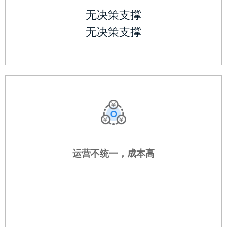
无决策支撑
无决策支撑
运营不统一，成本高