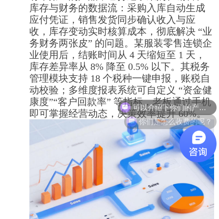
库存与财务的数据流：采购入库自动生成
应付凭证，销售发货同步确认收入与应
收，库存变动实时核算成本，彻底解决 “业
务财务两张皮” 的问题。某服装零售连锁企
业使用后，结账时间从 4 天缩短至 1 天，
库存差异率从 8% 降至 0.5% 以下。其税务
管理模块支持 18 个税种一键申报，账税自
动校验；多维度报表系统可自定义 “资金健
可以介绍下你们的产品么？
康度”“客户回款率” 等指标，老板通过手机
即可掌握经营动态，决策效率提升 60%。
你们是怎么收费的呢？