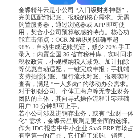
金蝶精斗云是小公司 “入门级财务神器”，
完美匹配纯记账、报税的核心需求。无需
购置服务器，通过浏览器或 APP 即可使
用，契合小公司预算敏感的特点。核心功
能直击痛点：OCR 发票识别准确率超
98%，自动生成记账凭证，减少 70% 手工
录入；内置全国 36 省市税种库，实时同步
税收政策，小规模纳税人减免、加计扣除
等优惠自动适配，一键完成申报；手机端
支持拍照记账、银行流水对账、报表实时
查看，满足 “一人多岗” 的移动办公需求。
对于初创公司、个体工商户等无专业财务
团队的主体，其向导式操作流程让零基础
用户 30 分钟即可上手。
若小公司涉及进销存业务，或有 “业财一体
化” 需求，金蝶云星辰则是更全面的选择。
作为 IDC 报告中中小企业 SaaS ERP 市场占
有率第一的产品，它打通了采购、销售、